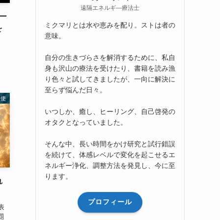
遠隔エネルギ―療法士
ー
ミクマリとは水や恵みを配り。ストは者の
を
意味。
自分の生きづらさを解消するために、私自
身も沢山の療法を受けたり、書籍を読み漁
り色々と試してきましたが、一向に解決に
至らず悩んだ日々。
天使
いつしか、癒し、ヒーリング、自己啓発の
オタクとなっていました。
そんな中、長い時間をかけ研究と試行錯誤
を続けて、体感レベルで変化を起こせるエ
ネルギー浄化、調整方法を発見し、今に至
ります。
れ
プロフィール
表
題