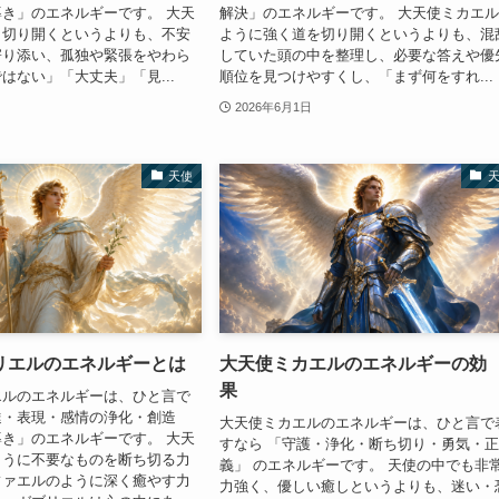
き」のエネルギーです。 大天
解決」のエネルギーです。 大天使ミカエ
く切り開くというよりも、不安
ように強く道を切り開くというよりも、混
寄り添い、孤独や緊張をやわら
していた頭の中を整理し、必要な答えや優
はない」「大丈夫」「見...
順位を見つけやすくし、「まず何をすれ...
2026年6月1日
天使
リエルのエネルギーとは
大天使ミカエルのエネルギーの効
果
エルのエネルギーは、ひと言で
達・表現・感情の浄化・創造
大天使ミカエルのエネルギーは、ひと言で
き」のエネルギーです。 大天
すなら 「守護・浄化・断ち切り・勇気・
ように不要なものを断ち切る力
義」 のエネルギーです。 天使の中でも非
ファエルのように深く癒やす力
力強く、優しい癒しというよりも、迷い・