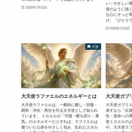
い・やさしい導
2026年7月22日
使のように強
な心にそっと
げ、「ひとりで
2026年7月5日
天使
大天使ラファエルのエネルギーとは
大天使ガブ
大天使ラファエルは、一般的に癒し・回復・
大天使ガブリ
調和・浄化・再生を司る大天使として知られ
表すなら「伝
ています。 ミカエルが「守護・断ち切り・勇
性・使命への導
気」のエネルギーだとすれば、ラファエルは
使ミカエルの
傷ついた心身をやさしく包み、乱れたエネル
や、大天使ラ