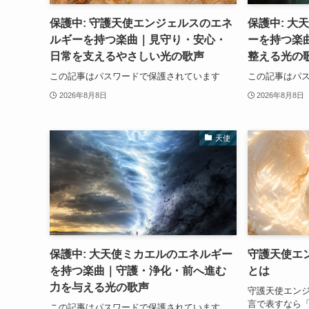
保護中: 守護天使エンジェルスのエネ
保護中: 大
ルギーを持つ楽曲｜見守り・安心・
ーを持つ楽
日常を支えるやさしい光の歌声
整える光の
この記事はパスワードで保護されています
この記事はパ
2026年8月8日
2026年8月8日
天使
保護中: 大天使ミカエルのエネルギー
守護天使エ
を持つ楽曲｜守護・浄化・前へ進む
とは
力を与える光の歌声
守護天使エン
言で表すなら
この記事はパスワードで保護されています