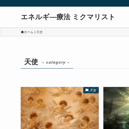
エネルギ―療法 ミクマリスト
ホーム
天使
天使
– category –
天使