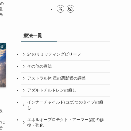
ルの
乱
先
療法一覧
天使
24のリミッティングビリーフ
その他の療法
アストラル体 星の悪影響の調整
アダルトチルドレンの癒し
インナーチャイルドには9つのタイプの癒
し
表
正
エネルギープロテクト・アーマー(鎧)の修
常に
復・強化
恐