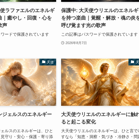
天使ラファエルのエネルギ
保護中: 大天使ウリエルのエネルギ
曲｜癒やし・回復・心を
を持つ楽曲｜覚醒・解放・魂の炎
歌声
呼び覚ます光の歌声
スワードで保護されています
この記事はパスワードで保護されています
2026年8月7日
天使
ンジェルスのエネルギー
大天使ウリエルのエネルギーに触
ると起こる変化
ジェルスのエネルギーは、ひと
大天使ウリエルのエネルギーは、ひと言で
「見守り・安心・保護・寄り添
すなら「知恵・洞察・気づき・冷静さ・問