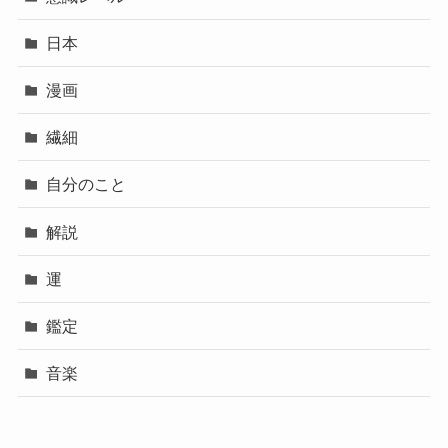
日本
漫画
繊細
自分のこと
解説
運
鑑定
音楽