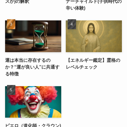
スか)の解釈
ナーチャイルド(子供時代の
辛い体験)
運は本当に存在するの
【エネルギー鑑定】霊格の
か？“運が良い人”に共通す
レベルチェック
る特徴
ピエロ（道化師・クラウン)