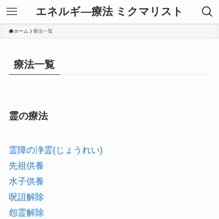
エネルギ―療法 ミクマリスト
ホーム
療法一覧
療法一覧
霊の療法
霊障の浄霊(じょうれい)
先祖供養
水子供養
呪詛解除
怨霊解除