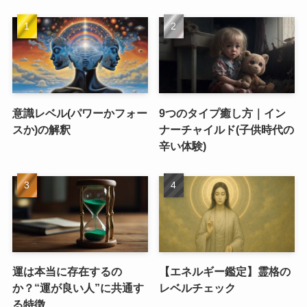
意識レベル(パワーかフォー
9つのタイプ癒し方｜イン
スか)の解釈
ナーチャイルド(子供時代の
辛い体験)
運は本当に存在するの
【エネルギー鑑定】霊格の
か？“運が良い人”に共通す
レベルチェック
る特徴