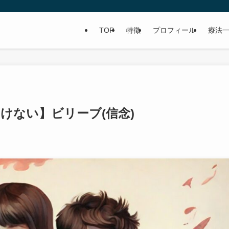
TOP
特徴
プロフィール
療法
けない】ビリーブ(信念)