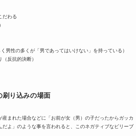
こだわる
e）
らく男性の多くが「男であってはいけない」を持っている）
り（反抗的決断）
の刷り込みの場面
が産まれた場合などに「お前が女（男）の子だったからガッカ
んだよ」のような事を言われると、このネガティブなビリーブ