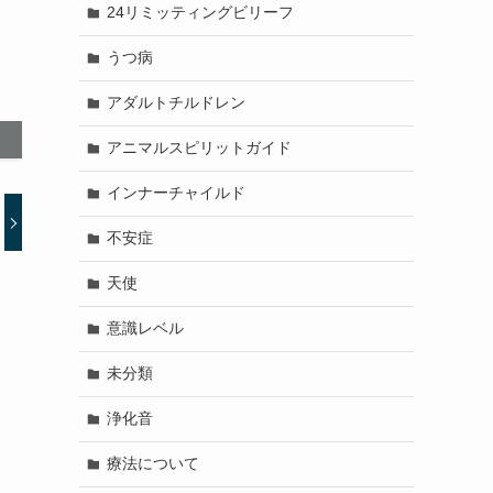
24リミッティングビリーフ
うつ病
アダルトチルドレン
アニマルスピリットガイド
インナーチャイルド
不安症
天使
意識レベル
未分類
浄化音
療法について