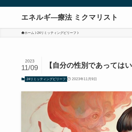
エネルギ―療法 ミクマリスト
ホーム
24リミッティングビリーフ
2023
【自分の性別であってはい
11/09
2023年11月9日
24リミッティングビリーフ