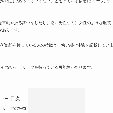
の性別であってはいけない」と思っている信念(ビリーブ)で
な言動や振る舞いをしたり、逆に男性なのに女性のような服装
があります。
(信念)を持っている人の特徴と、幼少期の体験を記載してい
いけない」ビリーブを持っている可能性があります。
目次
ビリーブの特徴