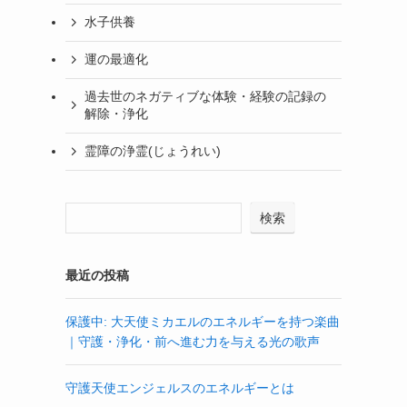
水子供養
運の最適化
過去世のネガティブな体験・経験の記録の
解除・浄化
霊障の浄霊(じょうれい)
検索
最近の投稿
保護中: 大天使ミカエルのエネルギーを持つ楽曲
｜守護・浄化・前へ進む力を与える光の歌声
守護天使エンジェルスのエネルギーとは