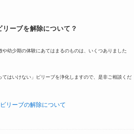
ビリーブを解除について？
徴や幼少期の体験にあてはまるのものは、いくつありました
ってはいけない」ビリーブを浄化しますので、是非ご相談くだ
ビリーブの解除について