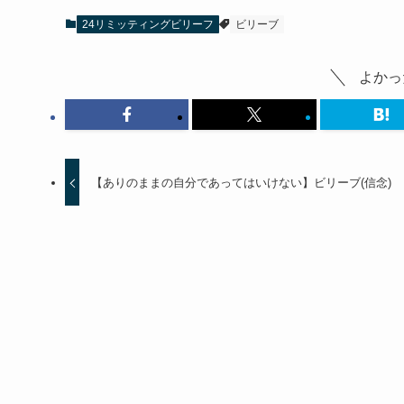
24リミッティングビリーフ
ビリーブ
よかっ
【ありのままの自分であってはいけない】ビリーブ(信念)