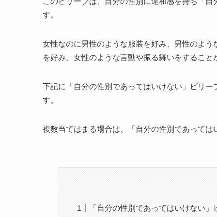
このビリーブは、自分の性別に違和感を持ち「自分
す。
女性なのに男性のような服装を好み、男性のよう
を好み、女性のような言動や振る舞いをすること
下記に「自分の性別であってはいけない」ビリーブ
す。
複数当てはまる場合は、「自分の性別であっては
「自分の性別であってはいけない」