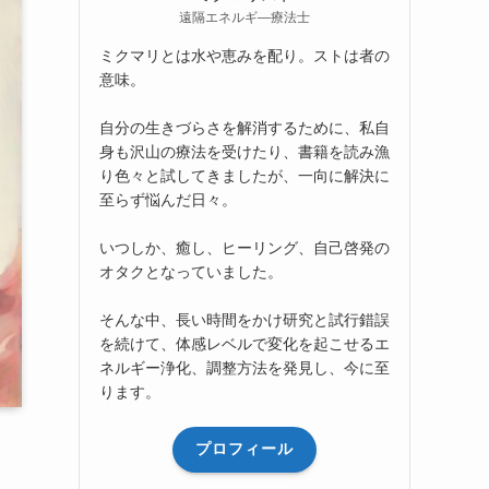
遠隔エネルギ―療法士
ミクマリとは水や恵みを配り。ストは者の
意味。
自分の生きづらさを解消するために、私自
身も沢山の療法を受けたり、書籍を読み漁
り色々と試してきましたが、一向に解決に
至らず悩んだ日々。
いつしか、癒し、ヒーリング、自己啓発の
オタクとなっていました。
そんな中、長い時間をかけ研究と試行錯誤
を続けて、体感レベルで変化を起こせるエ
ネルギー浄化、調整方法を発見し、今に至
ります。
プロフィール